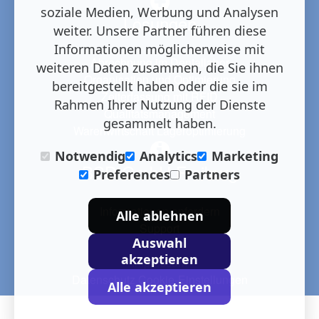
soziale Medien, Werbung und Analysen
Lösungen
weiter. Unsere Partner führen diese
Informationen möglicherweise mit
Abrechnung im Dentallabor
weiteren Daten zusammen, die Sie ihnen
Organisation und Optimierung
bereitgestellt haben oder die sie im
Zeiterfassung mit RFID
Rahmen Ihrer Nutzung der Dienste
Qualitätsmanagement
gesammelt haben.
Warenwirtschaft Lageroptimierung
Notwendig
Analytics
Marketing
BSD GmbH Freiburg
Preferences
Partners
Informationen anfordern
Alle ablehnen
Support
Auswahl
Kontakt
akzeptieren
Impressum
Datenschutz
Cookie-Einstellungen
Alle akzeptieren